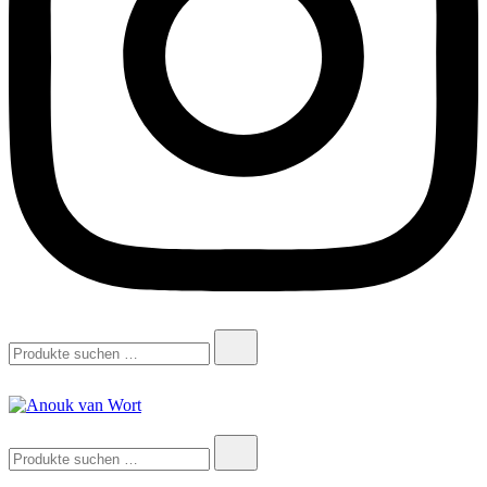
Suchen
nach:
Anouk van Wort
Interiors & Design
Suchen
nach: